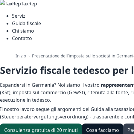
TaxRep
Servizi
Guida fiscale
Chi siamo
Contatto
Inizio
Presentazione dell'imposta sulle società in Germani
Servizio fiscale tedesco per
Espandersi in Germania? Noi siamo il vostro
rappresentant
(KSt), imposta sul commercio (GewSt), ritenuta alla fonte, r
esecuzione in tedesco.
Il nostro lavoro segue gli argomenti del
Guida alla tassazi
(Steuerberatervergütungsverordnung) - trasparente e conf
Consulenza gratuita di 20 minuti
Cosa facciamo
Pa