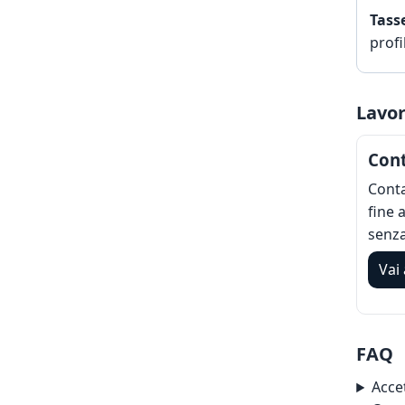
Tass
profi
Lavor
Cont
Conta
fine 
senza 
Vai 
FAQ
Accet