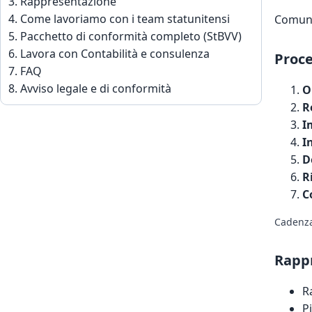
Rappresentazione
Come lavoriamo con i team statunitensi
Comuni
Pacchetto di conformità completo (StBVV)
Lavora con Contabilità e consulenza
Proce
FAQ
Avviso legale e di conformità
O
R
I
I
D
R
C
Cadenza
Rappr
R
P