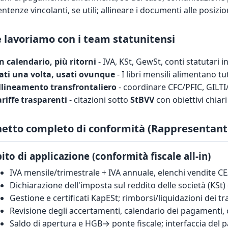
entenze vincolanti, se utili; allineare i documenti alle posizio
lavoriamo con i team statunitensi
n calendario, più ritorni
- IVA, KSt, GewSt, conti statutari 
ati una volta, usati ovunque
- I libri mensili alimentano tu
llineamento transfrontaliero
- coordinare CFC/PFIC, GILTI/
ariffe trasparenti
- citazioni sotto
StBVV
con obiettivi chiar
etto completo di conformità (Rappresentante
to di applicazione (conformità fiscale all-in)
IVA mensile/trimestrale + IVA annuale, elenchi vendite CE
Dichiarazione dell'imposta sul reddito delle società (KSt
Gestione e certificati KapESt; rimborsi/liquidazioni dei tra
Revisione degli accertamenti, calendario dei pagamenti, 
Saldo di apertura e HGB→ ponte fiscale; interfaccia del 