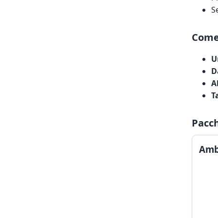
S
Come 
U
D
A
T
Pacch
Ambi