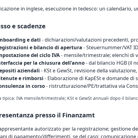
cazione in inglese, esecuzione in tedesco: un calendario, 
sso e scadenze
nboarding e dati
- dichiarazioni/valutazioni precedenti, pr
egistrazioni e bilancio di apertura
- Steuernummer/VAT ID; 
mpostazione del ciclo IVA
- mensile/trimestrale; elenchi di v
nterfaccia per la chiusura dell'anno
- dal bilancio HGB (il 
epositi aziendali
- KSt e GewSt, revisione della valutazione
itenute e rimborsi
- Elaborazione di KapESt e domande di s
onsulenza in corso
- ristrutturazione/PE/trattativa via
Cons
 tipica: IVA mensile/trimestrale; KSt e GewSt annuali dopo il bilan
esentanza presso il Finanzamt
appresentante autorizzato per la registrazione; gestione dell
iani di pagamento/differimenti, se del caso; comunicazione 