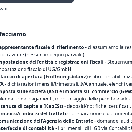
born.
 facciamo
appresentante fiscale di riferimento
- ci assumiamo la res
pplicazione (nessun impegno parziale).
mpostazione dell'entità e registrazioni fiscali
- Steuernum
mpostazione fiscale di UG/GmbH
.
ilancio di apertura (Eröffnungsbilanz)
e libri contabili ini
VA
- dichiarazioni mensili/trimestrali, IVA annuale, elenchi ve
mposta sulle società (KSt) e imposta sul commercio (Gew
alendario dei pagamenti, monitoraggio delle perdite e add-
itenuta di capitale (KapESt)
- depositi/notifiche, certificati, 
imborsi/rimborsi del trattato
- preparazione e documentazi
omunicazione dell'Agenzia delle Entrate
- domande, audit,
nterfaccia di contabilità
- libri mensili di HGB via
Contabilit