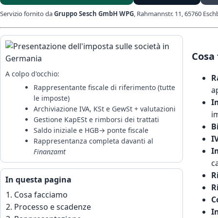
Servizio fornito da
Gruppo Sesch GmbH WPG
, Rahmannstr. 11, 65760 Esch
Cosa
A colpo d'occhio:
R
Rappresentante fiscale di riferimento (tutte
a
le imposte)
I
Archiviazione IVA, KSt e GewSt + valutazioni
i
Gestione KapESt e rimborsi dei trattati
B
Saldo iniziale e HGB→ ponte fiscale
I
Rappresentanza completa davanti al
I
Finanzamt
c
R
In questa pagina
R
Cosa facciamo
C
Processo e scadenze
I