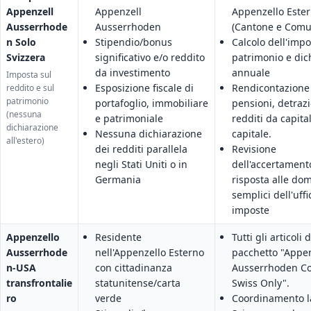
Appenzell
Appenzell
Appenzello Este
Ausserrhode
Ausserrhoden
(Cantone e Comu
n Solo
Stipendio/bonus
Calcolo dell'impo
Svizzera
significativo e/o reddito
patrimonio e dic
da investimento
annuale
Imposta sul
Esposizione fiscale di
Rendicontazione
reddito e sul
patrimonio
portafoglio, immobiliare
pensioni, detrazi
(nessuna
e patrimoniale
redditi da capita
dichiarazione
Nessuna dichiarazione
capitale.
all'estero)
dei redditi parallela
Revisione
negli Stati Uniti o in
dell'accertament
Germania
risposta alle do
semplici dell'uffi
imposte
Appenzello
Residente
Tutti gli articoli 
Ausserrhode
nell'Appenzello Esterno
pacchetto "Appen
n-USA
con cittadinanza
Ausserrhoden C
transfrontalie
statunitense/carta
Swiss Only".
ro
verde
Coordinamento l