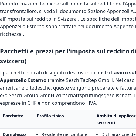
Per informazioni tecniche sull'imposta sul reddito dell'App
transfrontaliere, si veda il documento
Sezione Appenzell A
all'imposta sul reddito in Svizzera
. Le specifiche dell'impos
Appenzello Esterno sono trattate nel documento
Appenzell
ricchezza
.
Pacchetti e prezzi per l'imposta sul reddito d
svizzero)
I pacchetti indicati di seguito descrivono i nostri
Lavoro sul
Appenzello Esterno
tramite Sesch TaxRep GmbH. Nel caso in
americane o tedesche, queste vengono preparate e fattur
e/o Sesch Group GmbH Wirtschaftsprüfungsgesellschaft. Tutt
espresse in CHF e non comprendono l'IVA.
Pacchetto
Profilo tipico
Ambito di applicaz
svizzero)
Complesso
Residente nel cantone
Dichiarazione dei