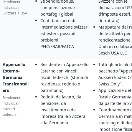
Stipendio/bonus,
Svizzera con le
Rendimenti
compensi azionari,
dichiarazioni USA
individuali
Svizzera + USA
portafogli globali
d'imposta esteri,
Conti bancari e di
di trattato)
intermediazione svizzeri
Mappatura dei re
ed esteri; possibili
delle attività per 
problemi
rendicontazione n
PFIC/FBAR/FATCA
Uniti in collabor
Sesch USA LLC
Appenzello
Residente in Appenzello
Tutti gli articoli 
Esterno-
Esterno con vincoli
pacchetto "Appen
Germania
fiscali tedeschi (storia di
Ausserrhoden C
Transfrontali
residenza, reddito o
Swiss Only".
ero
patrimonio)
Applicazione del 
Redditi da lavoro, da
fiscale Germania
Rendimenti
pensione, da
da parte della Sv
individuali
svizzeri +
investimento o da
Coordinamento c
tedeschi
impresa tra la Svizzera
Germania in mate
e la Germania
sourcing e di do
imposizione fisca