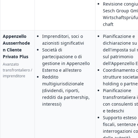
Revisione congi
Sesch Group G
Wirtschaftsprüf
chaft
Appenzello
Imprenditori, soci o
Pianificazione e
Ausserrhode
azionisti significativi
dichiarazione su
n Cliente
Società di
dell'imposta sul 
Privato Plus
partecipazione o di
sul patrimonio
gestione in Appenzello
dell'Appenzello 
Avanzato
Esterno e all'estero
Coordinamento 
transfrontaliero /
imprenditore
Reddito
strutture societar
multigiurisdizionale
holding o partne
(dividendi, riporti,
Pianificazione
redditi da partnership,
transfrontaliera 
interessi)
con consulenti s
e tedeschi
Supporto esteso 
fiscali, sentenze 
interrogazioni c
delle autorità.