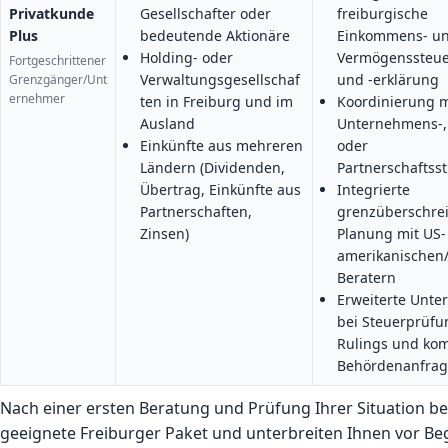
Privatkunde
Gesellschafter oder
freiburgische
Plus
bedeutende Aktionäre
Einkommens- u
Holding- oder
Vermögenssteu
Fortgeschrittener
Verwaltungsgesellschaf
und -erklärung
Grenzgänger/Unt
ernehmer
ten in Freiburg und im
Koordinierung m
Ausland
Unternehmens-,
Einkünfte aus mehreren
oder
Ländern (Dividenden,
Partnerschaftss
Übertrag, Einkünfte aus
Integrierte
Partnerschaften,
grenzüberschre
Zinsen)
Planung mit US-
amerikanischen
Beratern
Erweiterte Unte
bei Steuerprüfu
Rulings und ko
Behördenanfra
Nach einer ersten Beratung und Prüfung Ihrer Situation b
geeignete Freiburger Paket und unterbreiten Ihnen vor Beg