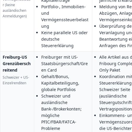
Kapitalerträge
jährliche Erklär
r (keine
Portfolio-, Immobilien-
Meldung von Re
ausländischen
und
Abzügen, Anlag
Anmeldungen)
Vermögenssteuerbelast
Vermögensein
ung
Überprüfung de
Keine parallele US oder
Veranlagung un
deutsche
Beantwortung e
Steuererklärung
Anfragen des F
Freiburg-US
Freiburger mit US-
Alle Artikel aus
Grenzübersch
Staatsbürgerschaft/Gre
Fribourg Comple
reitend
en Card
Only Paket
Gehalt/Bonus,
Koordination mi
Schweizer + US-
Kapitalbeteiligung,
Steuererklärung
Einzelrenditen
globale Portfolios
Schweizer Seite
Schweizer und
(ausländische
ausländische
Steuergutschrift
Bank-/Brokerkonten;
Vertragspositio
mögliche
Einkommens- u
PFIC/FBAR/FATCA-
Vermögenszuor
Probleme
die US-Berichter