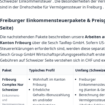
Schweizer Einkommensteuer
. Die Besonderheiten der Ve
sind in der
Drehscheibe für Vermögenssteuer in Freiburg
.
Freiburger Einkommensteuerpakete & Preisg
Seite)
Die nachstehenden Pakete beschreiben unsere
Arbeiten a
Kanton Fribourg
über die Sesch TaxRep GmbH. Sofern US
Steuererklärungen erforderlich sind, werden diese separa
Sesch Group GmbH Wirtschaftsprüfungsgesellschaft erstellt
Gebühren auf Schweizer Seite verstehen sich in CHF und ex
Paket
Typisches Profil
Umfang (Schweizer
Fribourg
Wohnhaft im Kanton
Freiburger
Complex Nur
Fribourg
Einkommenssteu
Schweizer
Erhebliche
ng (Kanton & G
Gehalts-/Bonuszahlung
Berechnung der
Einkommens-
en und/oder
Vermögenssteue
und
Vermögenssteue