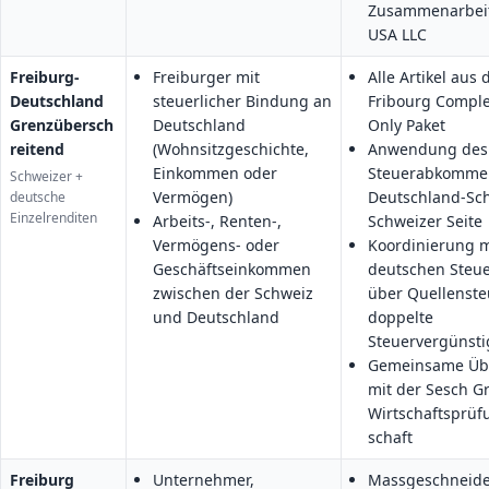
Zusammenarbeit
USA LLC
Freiburg-
Freiburger mit
Alle Artikel aus
Deutschland
steuerlicher Bindung an
Fribourg Comple
Grenzübersch
Deutschland
Only Paket
reitend
(Wohnsitzgeschichte,
Anwendung des
Einkommen oder
Steuerabkomme
Schweizer +
Vermögen)
Deutschland-Sch
deutsche
Einzelrenditen
Arbeits-, Renten-,
Schweizer Seite
Vermögens- oder
Koordinierung m
Geschäftseinkommen
deutschen Steue
zwischen der Schweiz
über Quellenst
und Deutschland
doppelte
Steuervergünst
Gemeinsame Üb
mit der Sesch 
Wirtschaftsprüf
schaft
Freiburg
Unternehmer,
Massgeschneide