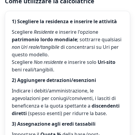
Come utilizzare la calcolatrice
1) Scegliere la residenza e inserire le attività
Scegliere
Residente
e inserire l'opzione
patrimonio lordo mondiale
; sottrarre qualsiasi
non Uri reale/tangibile
di concentrarsi su Uri per
questo modello.
Scegliere
Non residente
e inserire solo
Uri-sito
beni reali/tangibili.
2) Aggiungere detrazioni/esenzioni
Indicare i debiti/amministrazione, le
agevolazioni per coniugi/conviventi, i lasciti di
beneficenza e la quota spettante a
discendenti
diretti
(spesso esenti) per ridurre la base.
3) Assegnazione agli eredi tassabili
Impostare il
Quota %
della base (post-