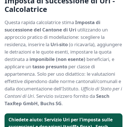
Imposta di successione di Uri -
Calcolatrice
Questa rapida calcolatrice stima
Imposta di
successione del Cantone di Uri
utilizzando un
approccio pratico di modellazione: scegliere la
residenza, inserire la
Uri-sito
(o ricavarla), aggiungere
le detrazioni e le quote esenti, impostare la quota
destinata a
imponibile (non esente)
beneficiari, e
applicare un
tasso presunto
per classe di
appartenenza. Solo per uso didattico: le valutazioni
effettive dipendono dalle norme cantonali/comunali e
dalla documentazione dell'Istituto.
Ufficio di Stato per i
Cantoni di Uri
. Servizio svizzero fornito da
Sesch
TaxRep GmbH, Buchs SG
.
Chiedete aiuto: Servizio Uri per l'imposta sulle
successioni e donazioni (tariffa fissa) - Sesch