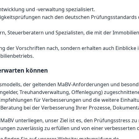
twicklung und -verwaltung spezialisiert.
gkeitsprüfungen nach den deutschen Prüfungsstandards d
, Steuerberatern und Spezialisten, die mit der Immobiliense
ung der Vorschriften nach, sondern erhalten auch Einblick
ilienbetriebs.
erwarten können
tsmodells, der geltenden MaBV-Anforderungen und besonde
ngelder, Treuhandverwaltung, Offenlegung) zugeschnittene
e Empfehlungen für Verbesserungen und die weitere Einhaltu
 Beratung bei der Verbesserung Ihrer Prozesse, Dokument
 MaBV unterliegen, unser Ziel ist es, den Prüfungsstress 
ungen zuverlässig zu erfüllen und von einer verbesserten o
 finden Sie auf unserer Website:
mabvprüfung.de
.