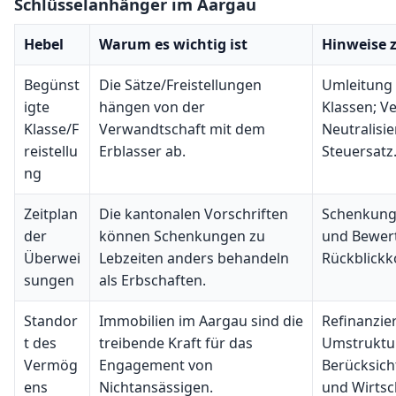
Schlüsselanhänger im Aargau
Hebel
Warum es wichtig ist
Hinweise 
Begünst
Die Sätze/Freistellungen
Umleitung 
igte
hängen von der
Klassen; V
Klasse/F
Verwandtschaft mit dem
Neutralis
reistellu
Erblasser ab.
Steuersatz
ng
Zeitplan
Die kantonalen Vorschriften
Schenkunge
der
können Schenkungen zu
und Bewer
Überwei
Lebzeiten anders behandeln
Rückblick
sungen
als Erbschaften.
Standor
Immobilien im Aargau sind die
Refinanzie
t des
treibende Kraft für das
Umstruktu
Vermög
Engagement von
Berücksich
ens
Nichtansässigen.
und Wirtsch