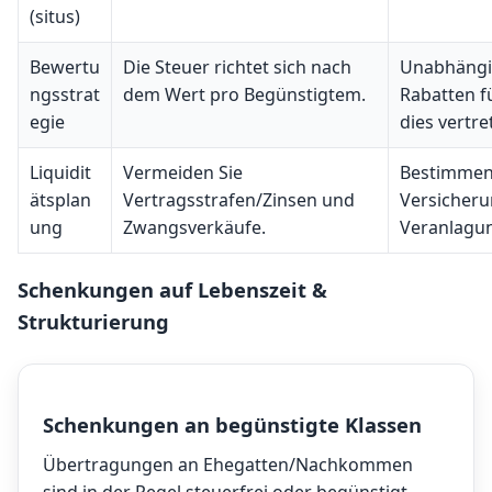
(situs)
Bewertu
Die Steuer richtet sich nach
Unabhängi
ngsstrat
dem Wert pro Begünstigtem.
Rabatten f
egie
dies vertret
Liquidit
Vermeiden Sie
Bestimmen 
ätsplan
Vertragsstrafen/Zinsen und
Versicheru
ung
Zwangsverkäufe.
Veranlagu
Schenkungen auf Lebenszeit &
Strukturierung
Schenkungen an begünstigte Klassen
Übertragungen an Ehegatten/Nachkommen