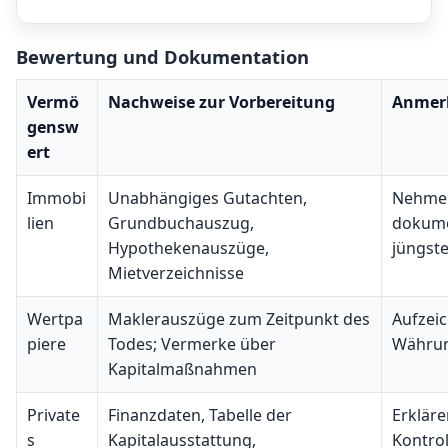
Bewertung und Dokumentation
Vermö
Nachweise zur Vorbereitung
Anmer
gensw
ert
Immobi
Unabhängiges Gutachten,
Nehmen
lien
Grundbuchauszug,
dokume
Hypothekenauszüge,
jüngste
Mietverzeichnisse
Wertpa
Maklerauszüge zum Zeitpunkt des
Aufzei
piere
Todes; Vermerke über
Währu
Kapitalmaßnahmen
Private
Finanzdaten, Tabelle der
Erkläre
s
Kapitalausstattung,
Kontrol