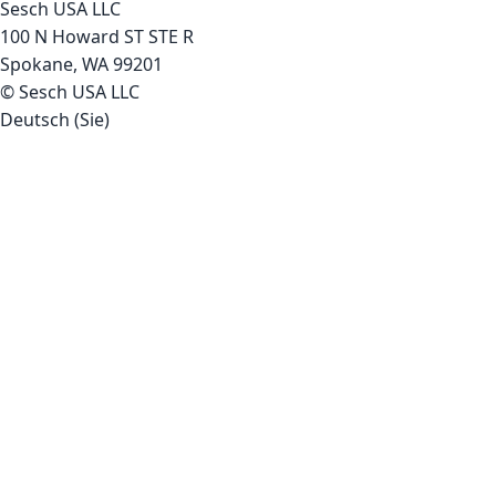
Sesch USA LLC
100 N Howard ST STE R
Spokane, WA 99201
© Sesch USA LLC
Deutsch (Sie)