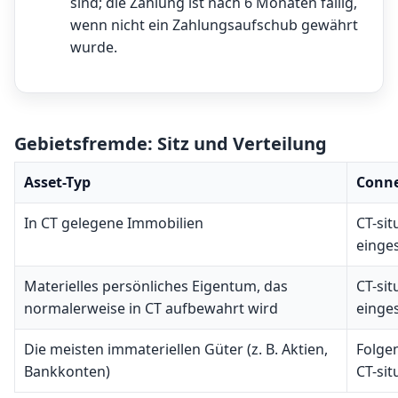
sind; die Zahlung ist nach 6 Monaten fällig,
wenn nicht ein Zahlungsaufschub gewährt
wurde.
Gebietsfremde: Sitz und Verteilung
Asset-Typ
Conne
In CT gelegene Immobilien
CT-sit
einge
Materielles persönliches Eigentum, das
CT-sit
normalerweise in CT aufbewahrt wird
einge
Die meisten immateriellen Güter (z. B. Aktien,
Folgen
Bankkonten)
CT-sit