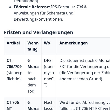
Definitionen).
Föderale Referenz:
IRS-Formular
706
&
Anweisungen für Schemata und
Bewertungskonventionen.
Fristen und Verlängerungen
Artikel
Wenn
Wo
Anmerkungen
fällig
CT-
6
DRS
Die Steuer ist nach 6 Mona
706/709
Mona
(über
EXT für die Verlängerung d
(steuerp
te
myco
(die Verlängerung der Zahl
flichtig)
nach
nneC
angemessenen Grund).
dem
T)
Tod
CT-706
6
Nach
Wird für die Abrechnung v
NT
Mona
lassg
fällig ist; CT-706 NT EXT ve