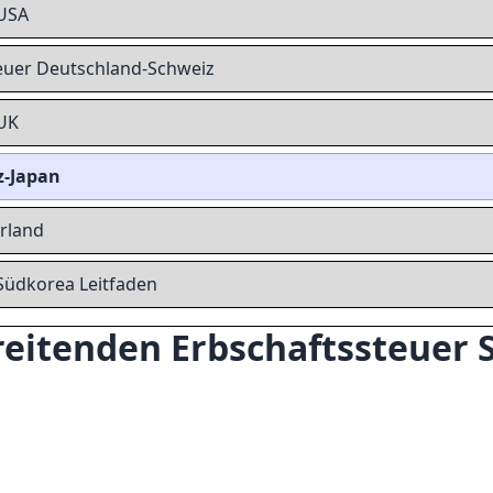
-USA
euer Deutschland-Schweiz
-UK
z-Japan
rland
Südkorea Leitfaden
reitenden Erbschaftssteuer 