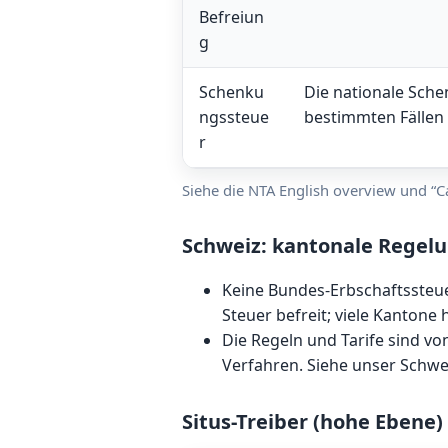
Befreiun
g
Schenku
Die nationale Sche
ngssteue
bestimmten Fällen 
r
Siehe die NTA English overview und “C
Schweiz: kantonale Rege
Keine Bundes-Erbschaftssteu
Steuer befreit; viele Kanton
Die Regeln und Tarife sind vo
Verfahren. Siehe unser
Schwe
Situs-Treiber (hohe Ebene)