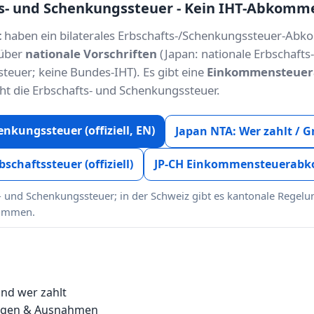
ts- und Schenkungssteuer - Kein IHT-Abkomm
t
haben ein bilaterales Erbschafts-/Schenkungssteuer-Abk
 über
nationale Vorschriften
(Japan: nationale Erbschafts
euer; keine Bundes-IHT). Es gibt eine
Einkommensteue
cht die Erbschafts- und Schenkungssteuer.
nkungssteuer (offiziell, EN)
Japan NTA: Wer zahlt / 
schaftssteuer (offiziell)
JP-CH Einkommensteuerabk
- und Schenkungssteuer; in der Schweiz gibt es kantonale Regelun
kommen.
und wer zahlt
ungen & Ausnahmen