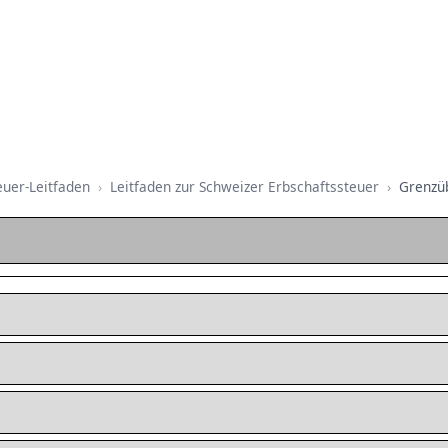
euer-Leitfaden
Leitfaden zur Schweizer Erbschaftssteuer
Grenzüb