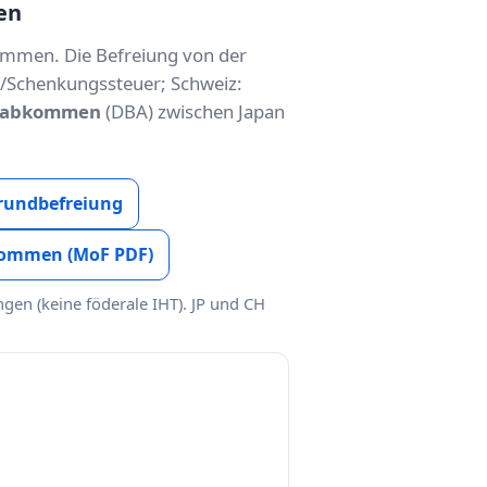
en
ommen. Die Befreiung von der
-/Schenkungssteuer; Schweiz:
rabkommen
(DBA) zwischen Japan
Grundbefreiung
ommen (MoF PDF)
gen (keine föderale IHT). JP und CH