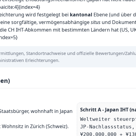
aicite:4]{index=4}
eichterung wird festgelegt bei
kantonal
Ebene (und über die
t eine sorgfältige, vermögensabhängige
situs
und Dokumentat
 die CH IHT-Abkommen mit bestimmten Ländern hat (US, UK,
index=5}
mittlungen, Standortnachweise und offizielle Bewertungen/Zahl
ministrativen Erleichterungen.
len)
Schritt A - Japan IHT (n
Staatsbürger, wohnhaft in Japan
Weltweiter steuerp
Wohnsitz in Zürich (Schweiz).
JP-Nachlassstatus,
¥200,000,000 + ¥13