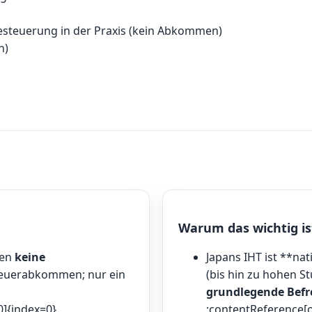
esteuerung in der Praxis (kein Abkommen)
n)
Warum das wichtig is
ben
keine
Japans IHT ist **na
teuerabkommen; nur ein
(bis hin zu hohen S
grundlegende Befr
0]{index=0}
:contentReference[o