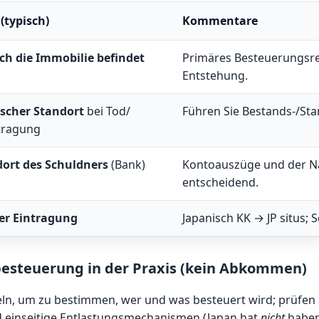
 (typisch)
Kommentare
ch die Immobilie befindet
Primäres Besteuerungsre
Entstehung.
scher Standort
bei Tod/
Führen Sie Bestands-/St
tragung
ort des Schuldners
(Bank)
Kontoauszüge und der Na
entscheidend.
er Eintragung
Japanisch KK → JP situs;
besteuerung in der Praxis (kein Abkommen)
ln, um zu bestimmen, wer und was besteuert wird; prüfen 
d einseitige Entlastungsmechanismen (Japan hat
nicht
haben