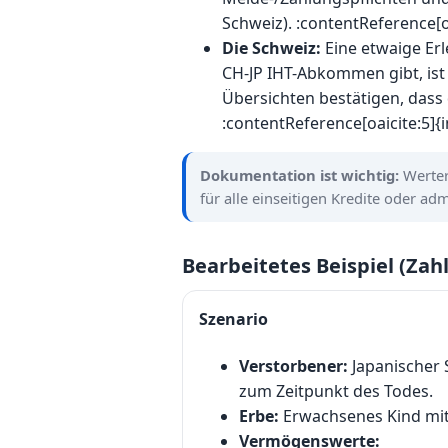
Schweiz). :contentReference[o
Die Schweiz:
Eine etwaige Erl
CH-JP IHT-Abkommen gibt, is
Übersichten bestätigen, dass
:contentReference[oaicite:5]{
Dokumentation ist wichtig:
Werter
für alle einseitigen Kredite oder ad
Bearbeitetes Beispiel (Zah
Szenario
Verstorbener:
Japanischer 
zum Zeitpunkt des Todes.
Erbe:
Erwachsenes Kind mit 
Vermögenswerte: