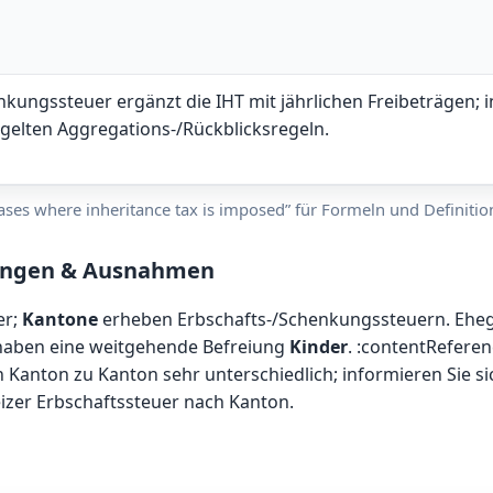
nkungssteuer ergänzt die IHT mit jährlichen Freibeträgen; i
gelten Aggregations-/Rückblicksregeln.
ases where inheritance tax is imposed” für Formeln und Definit
lungen & Ausnahmen
er;
Kantone
erheben Erbschafts-/Schenkungssteuern. Ehega
e haben eine weitgehende Befreiung
Kinder
. :contentReferen
n Kanton zu Kanton sehr unterschiedlich; informieren Sie si
izer Erbschaftssteuer nach Kanton
.