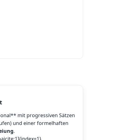
t
tional** mit progressiven Sätzen
tufen) und einer formelhaften
eiung
.
aicite:1]{index=1}