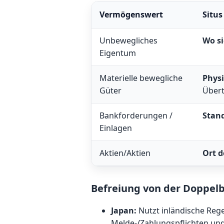
Vermögenswert
Situs
Unbewegliches
Wo si
Eigentum
Materielle bewegliche
Physi
Güter
Über
Bankforderungen /
Stand
Einlagen
Aktien/Aktien
Ort d
Befreiung von der Doppel
Japan:
Nutzt inländische Rege
Melde-/Zahlungspflichten un