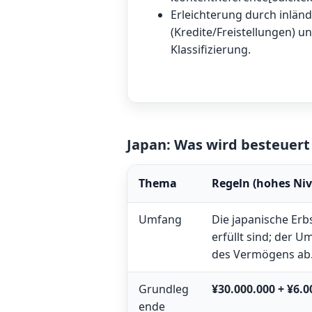
Erleichterung durch inlä
(Kredite/Freistellungen) u
Klassifizierung.
Japan: Was wird besteuert
Thema
Regeln (hohes Ni
Umfang
Die japanische Erb
erfüllt sind; der 
des Vermögens ab
Grundleg
¥30.000.000 + ¥6.0
ende