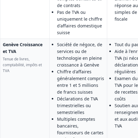
de contrats
réponse au
Pas de TVA ou
simples de 
uniquement le chiffre
fiscale
d'affaires domestique
suisse
Genève Croissance
Société de négoce, de
Tout du pa
et TVA
services ou de
Aide à l'en
technologie en pleine
TVA (si néc
Tenue de livres,
croissance à Genève
déclaratio
comptabilité, impôts et
TVA
Chiffre d'affaires
régulières
généralement compris
Examen du 
entre 1 et 5 millions
TVA pour le
de francs suisses
de recettes
Déclarations de TVA
coûts
trimestrielles ou
Soutien a
semestrielles
renseignem
Multiples comptes
et aux audi
bancaires,
TVA
fournisseurs de cartes