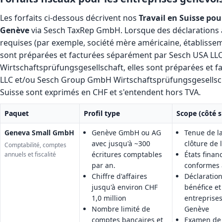
Les forfaits ci-dessous décrivent nos
Travail en Suisse pou
Genève
via Sesch TaxRep GmbH. Lorsque des déclarations 
requises (par exemple, société mère américaine, établisse
sont préparées et facturées séparément par Sesch USA L
Wirtschaftsprüfungsgesellschaft, elles sont préparées et 
LLC et/ou Sesch Group GmbH Wirtschaftsprüfungsgesellschaft
Suisse sont exprimés en CHF et s'entendent hors TVA.
Paquet
Profil type
Scope (côté s
Geneva Small GmbH
Genève GmbH ou AG
Tenue de la
avec jusqu'à ~300
clôture de l
Comptabilité, comptes
écritures comptables
États finan
annuels et fiscalité
par an.
conformes 
Chiffre d'affaires
Déclaration
jusqu'à environ CHF
bénéfice et
1,0 million
entreprise
Nombre limité de
Genève
comptes bancaires et
Examen de l