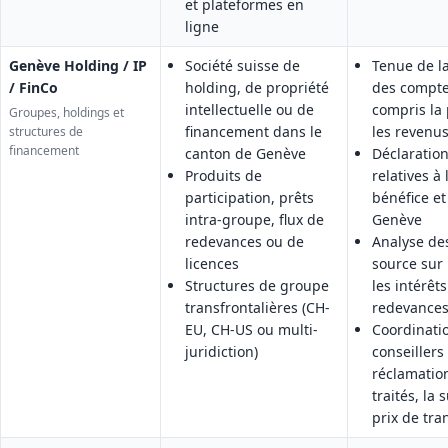
et plateformes en
ligne
Genève Holding / IP
Société suisse de
Tenue de la
/ FinCo
holding, de propriété
des compte
intellectuelle ou de
compris la 
Groupes, holdings et
financement dans le
les revenus
structures de
financement
canton de Genève
Déclaratio
Produits de
relatives à 
participation, prêts
bénéfice et 
intra-groupe, flux de
Genève
redevances ou de
Analyse des
licences
source sur 
Structures de groupe
les intérêts
transfrontalières (CH-
redevance
EU, CH-US ou multi-
Coordinatio
juridiction)
conseillers
réclamation
traités, la 
prix de tra