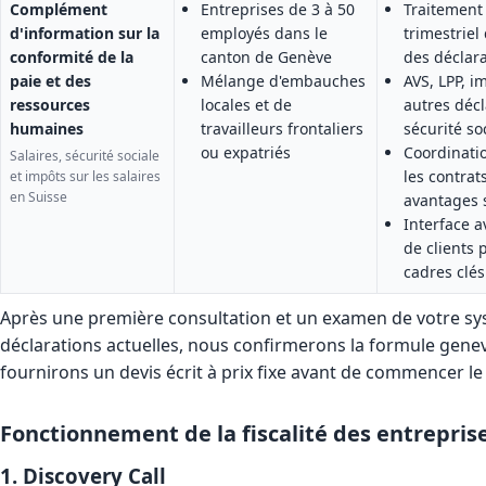
Complément
Entreprises de 3 à 50
Traitement
d'information sur la
employés dans le
trimestriel 
conformité de la
canton de Genève
des déclara
paie et des
Mélange d'embauches
AVS, LPP, i
ressources
locales et de
autres décl
humaines
travailleurs frontaliers
sécurité so
ou expatriés
Coordinatio
Salaires, sécurité sociale
les contrats
et impôts sur les salaires
en Suisse
avantages 
Interface a
de clients 
cadres clés
Après une première consultation et un examen de votre sy
déclarations actuelles, nous confirmerons la formule genev
fournirons un devis écrit à prix fixe avant de commencer le 
Fonctionnement de la fiscalité des entrepris
1. Discovery Call