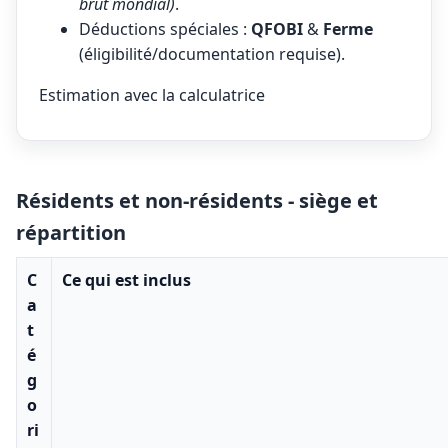
brut mondial)
.
Déductions spéciales :
QFOBI
&
Ferme
(éligibilité/documentation requise).
Estimation avec la calculatrice
Résidents et non-résidents - siège et
répartition
C
Ce qui est inclus
a
t
é
g
o
ri