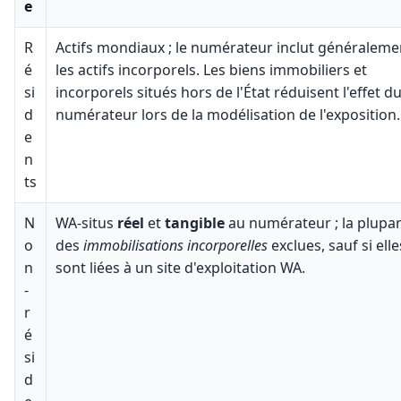
e
R
Actifs mondiaux ; le numérateur inclut généraleme
é
les actifs incorporels. Les biens immobiliers et
si
incorporels situés hors de l'État réduisent l'effet d
d
numérateur lors de la modélisation de l'exposition.
e
n
ts
N
WA-situs
réel
et
tangible
au numérateur ; la plupar
o
des
immobilisations incorporelles
exclues, sauf si elle
n
sont liées à un site d'exploitation WA.
-
r
é
si
d