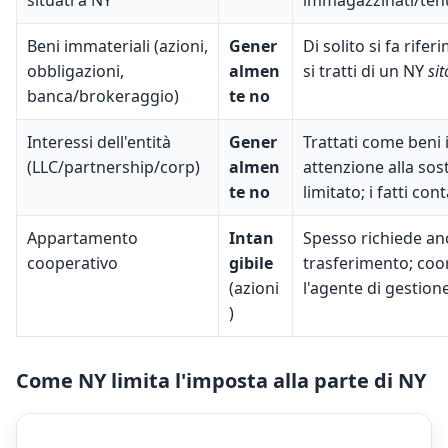
situati a NY
immagazzinati/tenu
Beni immateriali (azioni,
Gener
Di solito si fa rif
obbligazioni,
almen
si tratti di un NY
si
banca/brokeraggio)
te no
Interessi dell'entità
Gener
Trattati come beni 
(LLC/partnership/corp)
almen
attenzione alla sos
te no
limitato; i fatti con
Appartamento
Intan
Spesso richiede a
cooperativo
gibile
trasferimento; coo
(azioni
l'agente di gestion
)
Come NY limita l'imposta alla parte di NY