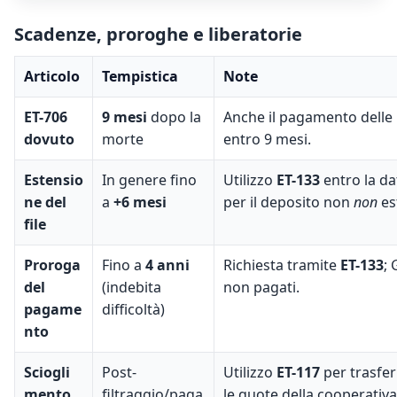
Scadenze, proroghe e liberatorie
Articolo
Tempistica
Note
ET-706
9 mesi
dopo la
Anche il pagamento delle 
dovuto
morte
entro 9 mesi.
Estensio
In genere fino
Utilizzo
ET-133
entro la da
ne del
a
+6 mesi
per il deposito non
non
es
file
Proroga
Fino a
4 anni
Richiesta tramite
ET-133
; 
del
(indebita
non pagati.
pagame
difficoltà)
nto
Sciogli
Post-
Utilizzo
ET-117
per trasfer
mento
filtraggio/paga
le quote della cooperativa