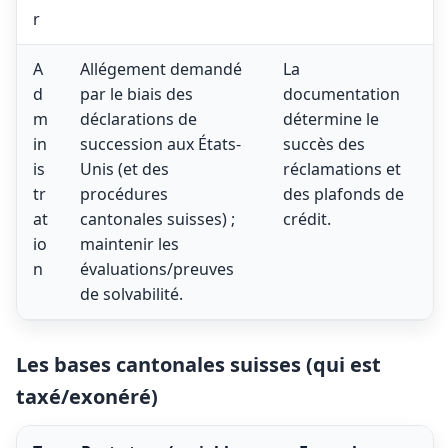
r
A
Allégement demandé
La
d
par le biais des
documentation
m
déclarations de
détermine le
in
succession aux États-
succès des
is
Unis (et des
réclamations et
tr
procédures
des plafonds de
at
cantonales suisses) ;
crédit.
io
maintenir les
n
évaluations/preuves
de solvabilité.
Les bases cantonales suisses (qui est
taxé/exonéré)