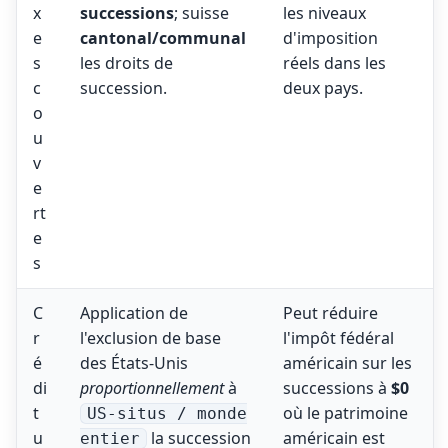
x
successions
; suisse
les niveaux
e
cantonal/communal
d'imposition
s
les droits de
réels dans les
c
succession.
deux pays.
o
u
v
e
rt
e
s
C
Application de
Peut réduire
r
l'exclusion de base
l'impôt fédéral
é
des États-Unis
américain sur les
di
proportionnellement
à
successions à
$0
t
où le patrimoine
US-situs / monde
u
la succession
américain est
entier