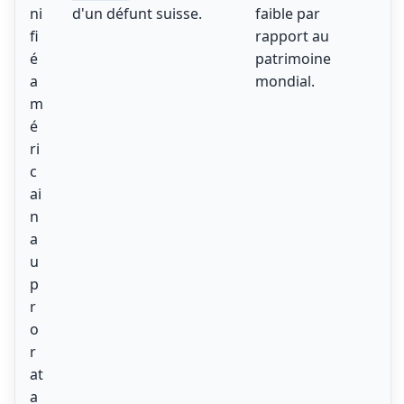
ni
d'un défunt suisse.
faible par
fi
rapport au
é
patrimoine
a
mondial.
m
é
ri
c
ai
n
a
u
p
r
o
r
at
a