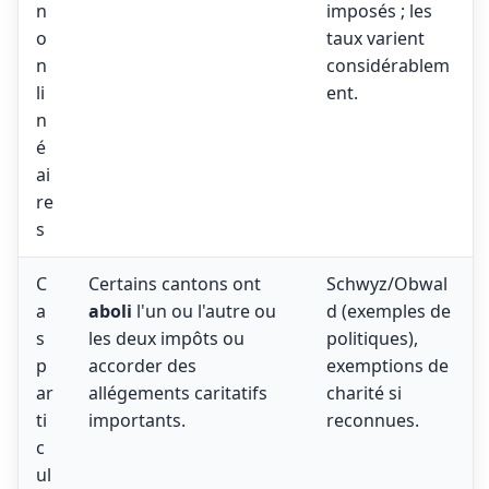
n
imposés ; les
o
taux varient
n
considérablem
li
ent.
n
é
ai
re
s
C
Certains cantons ont
Schwyz/Obwal
a
aboli
l'un ou l'autre ou
d (exemples de
s
les deux impôts ou
politiques),
p
accorder des
exemptions de
ar
allégements caritatifs
charité si
ti
importants.
reconnues.
c
ul