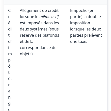
C
Allégement de crédit
Empêche (en
r
lorsque le
même actif
partie) la double
é
est imposée dans les
imposition
di
deux systèmes (sous
lorsque les deux
t
réserve des plafonds
parties prélèvent
d'
et de la
une taxe.
i
correspondance des
m
objets).
p
ô
t
ét
r
a
n
g
e