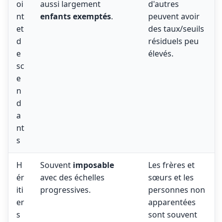
oi
aussi largement
d'autres
nt
enfants exemptés
.
peuvent avoir
et
des taux/seuils
d
résiduels peu
e
élevés.
sc
e
n
d
a
nt
s
H
Souvent
imposable
Les frères et
ér
avec des échelles
sœurs et les
iti
progressives.
personnes non
er
apparentées
s
sont souvent