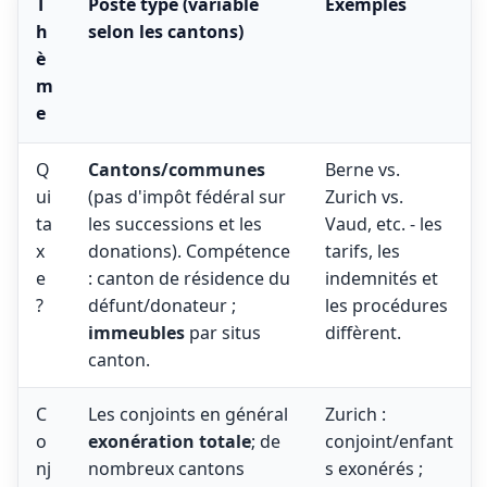
T
Poste type (variable
Exemples
h
selon les cantons)
è
m
e
Q
Cantons/communes
Berne vs.
ui
(pas d'impôt fédéral sur
Zurich vs.
ta
les successions et les
Vaud, etc. - les
x
donations). Compétence
tarifs, les
e
: canton de résidence du
indemnités et
?
défunt/donateur ;
les procédures
immeubles
par situs
diffèrent.
canton.
C
Les conjoints en général
Zurich :
o
exonération totale
; de
conjoint/enfant
nj
nombreux cantons
s exonérés ;