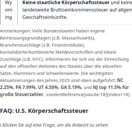
Wy
Keine staatliche Körperschaftssteuer
und kein
om
landesweite Bruttoeinkommenssteuer auf allge
ing
Geschäftseinkünfte.
Anmerkungen: Viele Bundesstaaten haben eigene
Bemessungsgrundlagen (z.B. Massachusetts),
Branchenzuschläge (z.B. Finanzinstitute),
konsolidierte/kombinierte Meldevorschriften und lokale
Zuschläge (z.B. NYC). Informieren Sie sich vor der Einreichung
auf den offiziellen Websites des Staates über die aktuellen
Sätze, Klammern und Schwellenwerte. Die wichtigsten
Aktualisierungen des Jahres 2025 sind oben aufgeführt:
NC
2.25%
,
PA 7.99%
,
UT 4.50%
,
GA 5.19%
, und
NJ top 11.5% für
große Steuerzahler
. :contentReference[oaicite:18]{index=18}
FAQ: U.S. Körperschaftssteuer
ℹ️ Klicken Sie auf eine Frage, um die Antwort zu sehen: