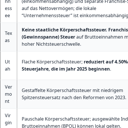
nn
(einkommensabhängig) und separate Franchise-
ess
auf das Nettovermögen; die lokale
ee
“Unternehmenssteuer” ist einkommensabhängig
Keine staatliche Körperschaftssteuer.
Franchi
Tex
(Gewinnspanne) Steuer
auf Bruttoeinnahmen m
as
hoher Nichtsteuerschwelle.
Ut
Flache Körperschaftssteuer;
reduziert auf 4.50%
ah
Steuerjahre, die im Jahr 2025 beginnen
.
Ver
Gestaffelte Körperschaftssteuer mit niedrigem
mo
Spitzensteuersatz nach den Reformen von 2023.
nt
Vir
Pauschale Körperschaftssteuer; ausgewählte Ind
gin
Bruttoeinnahmen (BPOL) können lokal gelten.