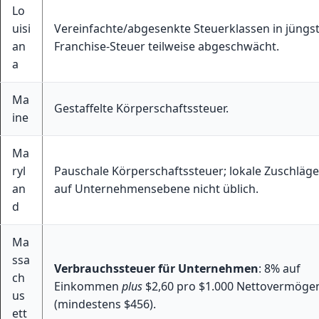
Lo
uisi
Vereinfachte/abgesenkte Steuerklassen in jüngste
an
Franchise-Steuer teilweise abgeschwächt.
a
Ma
Gestaffelte Körperschaftssteuer.
ine
Ma
ryl
Pauschale Körperschaftssteuer; lokale Zuschläge
an
auf Unternehmensebene nicht üblich.
d
Ma
ssa
Verbrauchssteuer für Unternehmen
: 8% auf
ch
Einkommen
plus
$2,60 pro $1.000 Nettovermöge
us
(mindestens $456).
ett