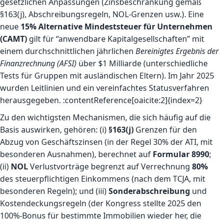
gesetzlichen Anpassungen (Zinsbeschränkung gemäß
§163(j), Abschreibungsregeln, NOL-Grenzen usw.). Eine
neue
15% Alternative Mindeststeuer für Unternehmen
(CAMT)
gilt für “anwendbare Kapitalgesellschaften” mit
einem durchschnittlichen jährlichen
Bereinigtes Ergebnis der
Finanzrechnung (AFSI)
über $1 Milliarde (unterschiedliche
Tests für Gruppen mit ausländischen Eltern). Im Jahr 2025
wurden Leitlinien und ein vereinfachtes Statusverfahren
herausgegeben. :contentReference[oaicite:2]{index=2}
Zu den wichtigsten Mechanismen, die sich häufig auf die
Basis auswirken, gehören: (i)
§163(j)
Grenzen für den
Abzug von Geschäftszinsen (in der Regel 30% der ATI, mit
besonderen Ausnahmen), berechnet auf
Formular 8990
;
(ii)
NOL
Verlustvorträge begrenzt auf Verrechnung
80%
des steuerpflichtigen Einkommens (nach dem TCJA, mit
besonderen Regeln); und (iii)
Sonderabschreibung
und
Kostendeckungsregeln (der Kongress stellte 2025 den
100%-Bonus für bestimmte Immobilien wieder her, die