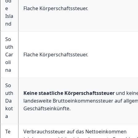
od
e
Flache Körperschaftssteuer.
Isla
nd
So
uth
Car
Flache Körperschaftssteuer.
oli
na
So
uth
Keine staatliche Körperschaftssteuer
und kein
Da
landesweite Bruttoeinkommenssteuer auf allge
kot
Geschäftseinkünfte.
a
Te
Verbrauchssteuer auf das Nettoeinkommen