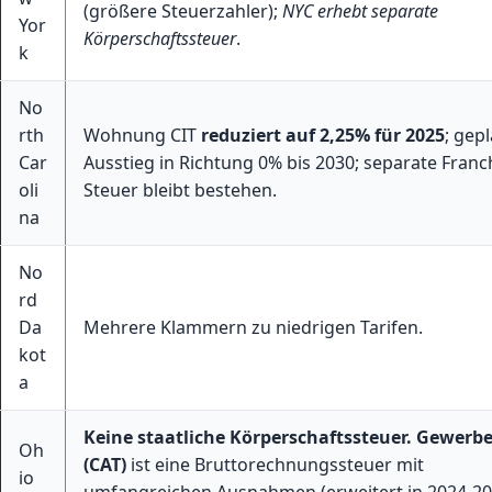
(größere Steuerzahler);
NYC erhebt separate
Yor
Körperschaftssteuer
.
k
No
rth
Wohnung CIT
reduziert auf 2,25% für 2025
; gep
Car
Ausstieg in Richtung 0% bis 2030; separate Franc
oli
Steuer bleibt bestehen.
na
No
rd
Da
Mehrere Klammern zu niedrigen Tarifen.
kot
a
Keine staatliche Körperschaftssteuer.
Gewerbe
Oh
(CAT)
ist eine Bruttorechnungssteuer mit
io
umfangreichen Ausnahmen (erweitert in 2024-20