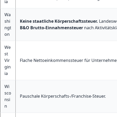
ia
Wa
shi
Keine staatliche Körperschaftssteuer.
Landeswe
ngt
B&O Brutto-Einnahmensteuer
nach Aktivitätskl
on
We
st
Vir
Flache Nettoeinkommenssteuer für Unternehme
gin
ia
Wi
sco
Pauschale Körperschafts-/Franchise-Steuer.
nsi
n