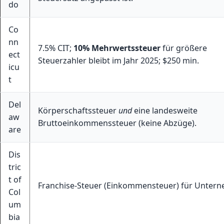
do
Co
nn
7.5% CIT;
10% Mehrwertssteuer
für größere
ect
Steuerzahler bleibt im Jahr 2025; $250 min.
icu
t
Del
Körperschaftssteuer
und
eine landesweite
aw
Bruttoeinkommenssteuer (keine Abzüge).
are
Dis
tric
t of
Franchise-Steuer (Einkommensteuer) für Unter
Col
um
bia