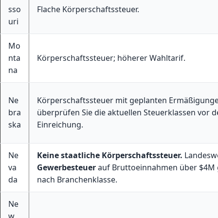
sso
Flache Körperschaftssteuer.
uri
Mo
nta
Körperschaftssteuer; höherer Wahltarif.
na
Ne
Körperschaftssteuer mit geplanten Ermäßigunge
bra
überprüfen Sie die aktuellen Steuerklassen vor d
ska
Einreichung.
Ne
Keine staatliche Körperschaftssteuer.
Landeswe
va
Gewerbesteuer
auf Bruttoeinnahmen über $4M g
da
nach Branchenklasse.
Ne
w