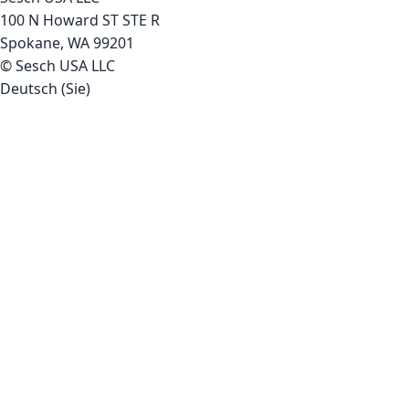
100 N Howard ST STE R
Spokane, WA 99201
© Sesch USA LLC
Deutsch (Sie)