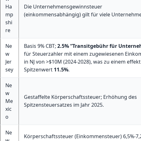
Ha
Die Unternehmensgewinnsteuer
mp
(einkommensabhängig) gilt für viele Unternehm
shi
re
Ne
Basis 9% CBT;
2.5% “Transitgebühr für Untern
w
für Steuerzahler mit einem zugewiesenen Eink
Jer
in NJ von >$10M (2024-2028), was zu einem effekt
sey
Spitzenwert
11.5%
.
Ne
w
Gestaffelte Körperschaftssteuer; Erhöhung des
Me
Spitzensteuersatzes im Jahr 2025.
xic
o
Ne
Körperschaftssteuer (Einkommensteuer) 6,5%-7
w