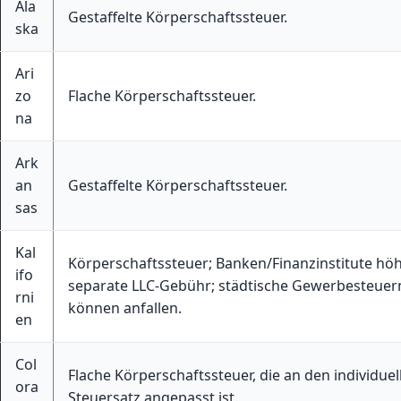
Ala
Gestaffelte Körperschaftssteuer.
ska
Ari
zo
Flache Körperschaftssteuer.
na
Ark
an
Gestaffelte Körperschaftssteuer.
sas
Kal
Körperschaftssteuer; Banken/Finanzinstitute höh
ifo
separate LLC-Gebühr; städtische Gewerbesteuer
rni
können anfallen.
en
Col
Flache Körperschaftssteuer, die an den individuel
ora
Steuersatz angepasst ist.