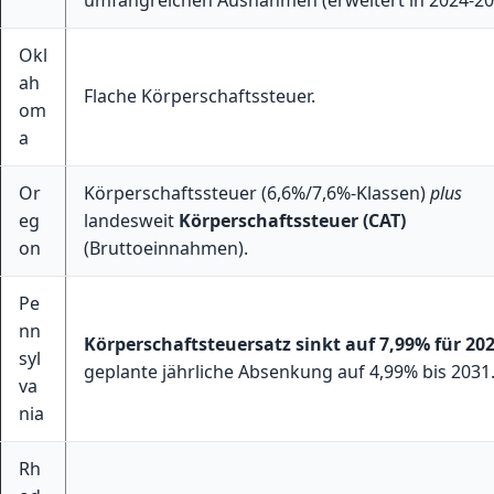
Okl
ah
Flache Körperschaftssteuer.
om
a
Or
Körperschaftssteuer (6,6%/7,6%-Klassen)
plus
eg
landesweit
Körperschaftssteuer (CAT)
on
(Bruttoeinnahmen).
Pe
nn
Körperschaftsteuersatz sinkt auf 7,99% für 20
syl
geplante jährliche Absenkung auf 4,99% bis 2031
va
nia
Rh