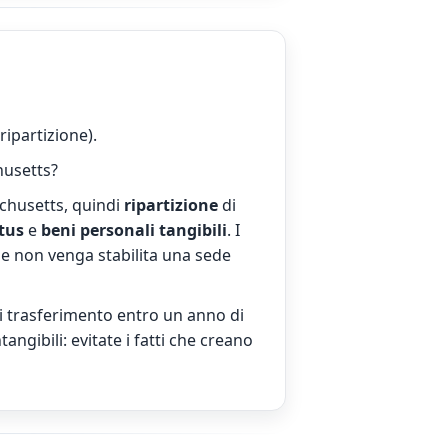
ripartizione).
husetts?
achusetts, quindi
ripartizione
di
tus
e
beni personali tangibili
. I
he non venga stabilita una sede
i trasferimento entro un anno di
angibili: evitate i fatti che creano