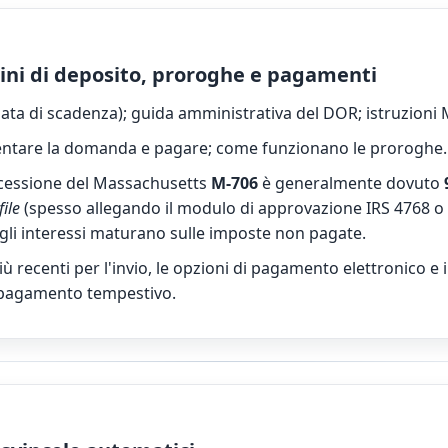
mini di deposito, proroghe e pagamenti
 data di scadenza); guida amministrativa del DOR; istruzioni 
tare la domanda e pagare; come funzionano le proroghe.
ccessione del Massachusetts
M-706
è generalmente dovuto
file
(spesso allegando il modulo di approvazione IRS 4768 o 
gli interessi maturano sulle imposte non pagate.
 più recenti per l'invio, le opzioni di pagamento elettronico
l pagamento tempestivo.