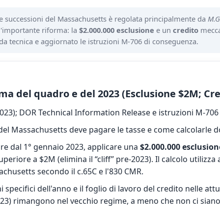
e successioni del Massachusetts è regolata principalmente da
M.G
n'importante riforma: la
$2.000.000 esclusione
e un
credito
mecca
da tecnica e aggiornato le istruzioni M-706 di conseguenza.
rma del quadro e del 2023 (Esclusione $2M; Cred
2023); DOR Technical Information Release e istruzioni M-706 
del Massachusetts deve pagare le tasse e come calcolarle d
ire dal 1° gennaio 2023, applicare una
$2.000.000 esclusion
periore a $2M (elimina il “cliff” pre-2023). Il calcolo utiliz
achusetts secondo il c.65C e l'830 CMR.
specifici dell'anno e il foglio di lavoro del credito nelle attu
23) rimangono nel vecchio regime, a meno che non ci siano 