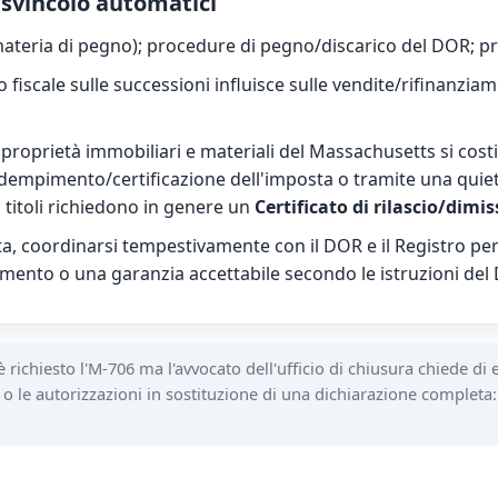
e svincolo automatici
 materia di pegno); procedure di pegno/discarico del DOR; pra
 fiscale sulle successioni influisce sulle vendite/rifinanziame
e proprietà immobiliari e materiali del Massachusetts si cos
adempimento/certificazione dell'imposta o tramite una qui
 titoli richiedono in genere un
Certificato di rilascio/dimi
a, coordinarsi tempestivamente con il DOR e il Registro per e
mento o una garanzia accettabile secondo le istruzioni del
 richiesto l'M-706 ma l'avvocato dell'ufficio di chiusura chiede di 
 le autorizzazioni in sostituzione di una dichiarazione completa: i