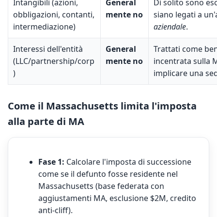
Intangibili (azioni,
General
Di solito sono es
obbligazioni, contanti,
mente no
siano legati a un
intermediazione)
aziendale
.
Interessi dell'entità
General
Trattati come ben
(LLC/partnership/corp
mente no
incentrata sulla 
)
implicare una sed
Come il Massachusetts limita l'imposta
alla parte di MA
Fase 1:
Calcolare l'imposta di successione
come se il defunto fosse residente nel
Massachusetts (base federata con
aggiustamenti MA, esclusione $2M, credito
anti-cliff).