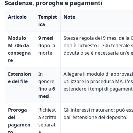
Scadenze, proroghe e pagamenti
Articolo
Tempist
Note
ica
Modulo
9 mesi
Stessa regola dei 9 mesi della
M-706 da
dopo la
non è richiesto il 706 federale 
consegna
morte
dovuta o se è necessaria un'el
re
Estension
In
Allegare il modulo di approvaz
e del file
genere
utilizzare la procedura MA. L'e
fino a
6
estendere i tempi di pagament
mesi
Proroga
Richiest
Gli interessi maturano; può ess
del
a scritta
dall'estensione del deposito.
pagamen
separat
to
a